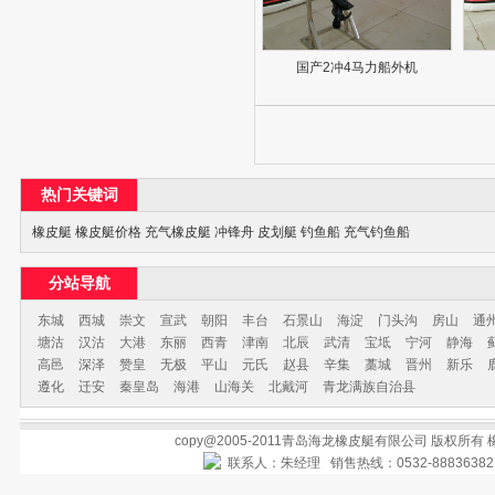
国产2冲4马力船外机
热门关键词
橡皮艇
橡皮艇价格
充气橡皮艇
冲锋舟
皮划艇
钓鱼船
充气钓鱼船
分站导航
东城
西城
崇文
宣武
朝阳
丰台
石景山
海淀
门头沟
房山
通
塘沽
汉沽
大港
东丽
西青
津南
北辰
武清
宝坻
宁河
静海
高邑
深泽
赞皇
无极
平山
元氏
赵县
辛集
藁城
晋州
新乐
遵化
迁安
秦皇岛
海港
山海关
北戴河
青龙满族自治县
copy@2005-2011青岛海龙橡皮艇有限公司 版权所有
联系人：朱经理 销售热线：0532-888363