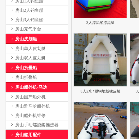
房山1人钓鱼船
房山2人钓鱼船
房山3人钓鱼船
2人漂流船漂流艇
房山充气平台
房山皮划艇
房山单人皮划艇
房山双人皮划艇
房山折叠船
房山折叠船
房山船外机-马达
3人2米7塑钢地板橡皮艇
3
房山国产船外机
房山雅马哈船外机
房山船外机维修
房山手动螺旋桨推进器
房山船用配件