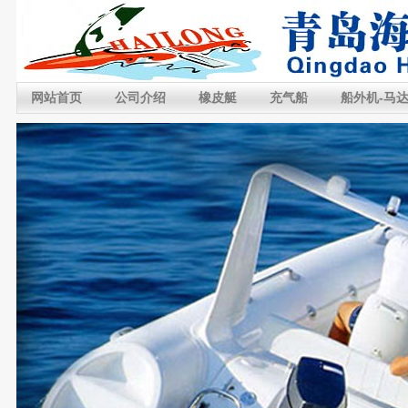
网站首页
公司介绍
橡皮艇
充气船
船外机-马