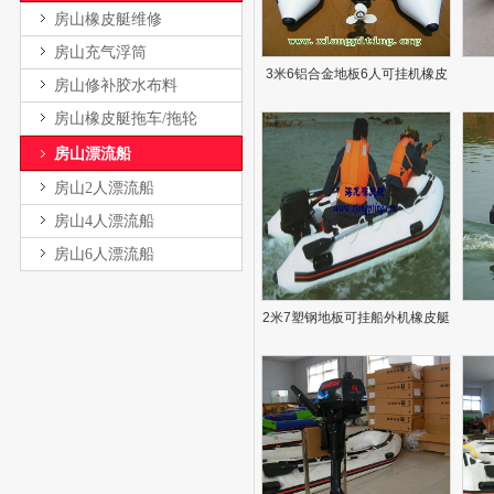
房山橡皮艇维修
房山充气浮筒
3米6铝合金地板6人可挂机橡皮
房山修补胶水布料
艇
房山橡皮艇拖车/拖轮
房山漂流船
房山2人漂流船
房山4人漂流船
房山6人漂流船
2米7塑钢地板可挂船外机橡皮艇