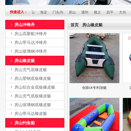
快速进入：
丰台
石景山
海淀
门头沟
房山
通州
顺义
昌平
大兴
怀柔
房山冲锋舟
首页
房山橡皮艇
房山高聚船冲锋舟
房山带马达冲锋舟
房山玻璃钢冲锋舟
房山橡皮艇
房山充气底橡皮艇
房山塑钢底板橡皮艇
房山铝合金底板橡皮艇
创新ck专利游艇
房山充气底板橡皮艇
房山玻璃钢底橡皮艇
房山带马达橡皮艇
房山钓鱼船