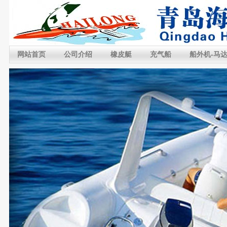
网站首页
公司介绍
橡皮艇
充气船
船外机-马