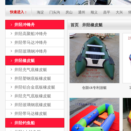
快速进入：
丰台
石景山
海淀
门头沟
房山
通州
顺义
昌平
大兴
怀柔
井陉冲锋舟
首页
井陉橡皮艇
井陉高聚船冲锋舟
井陉带马达冲锋舟
井陉玻璃钢冲锋舟
井陉橡皮艇
井陉充气底橡皮艇
井陉塑钢底板橡皮艇
井陉铝合金底板橡皮艇
创新ck专利游艇
井陉充气底板橡皮艇
井陉玻璃钢底橡皮艇
井陉带马达橡皮艇
井陉钓鱼船