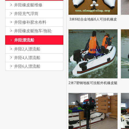
井陉橡皮艇维修
井陉充气浮筒
3米6铝合金地板6人可挂机橡皮
井陉修补胶水布料
艇
井陉橡皮艇拖车/拖轮
井陉漂流船
井陉2人漂流船
井陉4人漂流船
井陉6人漂流船
2米7塑钢地板可挂船外机橡皮艇