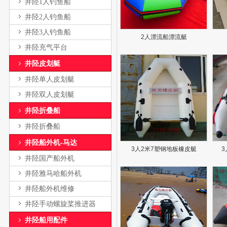
井陉1人钓鱼船
井陉2人钓鱼船
井陉3人钓鱼船
2人漂流船漂流艇
井陉充气平台
井陉皮划艇
井陉单人皮划艇
井陉双人皮划艇
井陉折叠船
井陉折叠船
井陉船外机-马达
3人2米7塑钢地板橡皮艇
3
井陉国产船外机
井陉雅马哈船外机
井陉船外机维修
井陉手动螺旋桨推进器
井陉船用配件