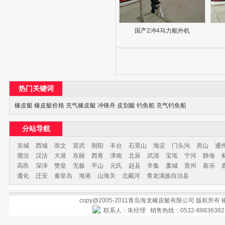
国产2冲4马力船外机
热门关键词
橡皮艇
橡皮艇价格
充气橡皮艇
冲锋舟
皮划艇
钓鱼船
充气钓鱼船
分站导航
东城
西城
崇文
宣武
朝阳
丰台
石景山
海淀
门头沟
房山
通
塘沽
汉沽
大港
东丽
西青
津南
北辰
武清
宝坻
宁河
静海
高邑
深泽
赞皇
无极
平山
元氏
赵县
辛集
藁城
晋州
新乐
遵化
迁安
秦皇岛
海港
山海关
北戴河
青龙满族自治县
copy@2005-2011青岛海龙橡皮艇有限公司 版权所有
联系人：朱经理 销售热线：0532-888363