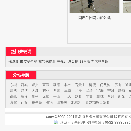
国产2冲4马力船外机
热门关键词
橡皮艇
橡皮艇价格
充气橡皮艇
冲锋舟
皮划艇
钓鱼船
充气钓鱼船
分站导航
东城
西城
崇文
宣武
朝阳
丰台
石景山
海淀
门头沟
房山
通
塘沽
汉沽
大港
东丽
西青
津南
北辰
武清
宝坻
宁河
静海
高邑
深泽
赞皇
无极
平山
元氏
赵县
辛集
藁城
晋州
新乐
遵化
迁安
秦皇岛
海港
山海关
北戴河
青龙满族自治县
copy@2005-2011青岛海龙橡皮艇有限公司 版权所有
联系人：朱经理 销售热线：0532-888363