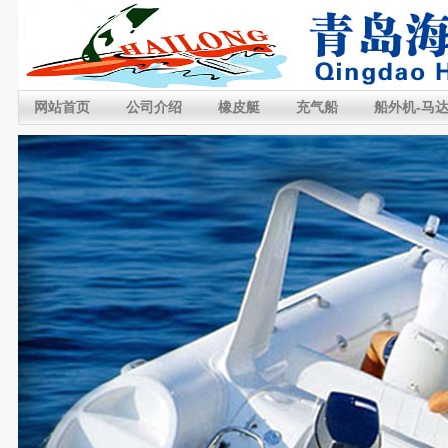
网站首页
公司介绍
橡皮艇
充气船
船外机-马