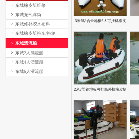
东城橡皮艇维修
东城充气浮筒
3米6铝合金地板6人可挂机橡皮
东城修补胶水布料
艇
东城橡皮艇拖车/拖轮
东城漂流船
东城2人漂流船
东城4人漂流船
东城6人漂流船
2米7塑钢地板可挂船外机橡皮艇