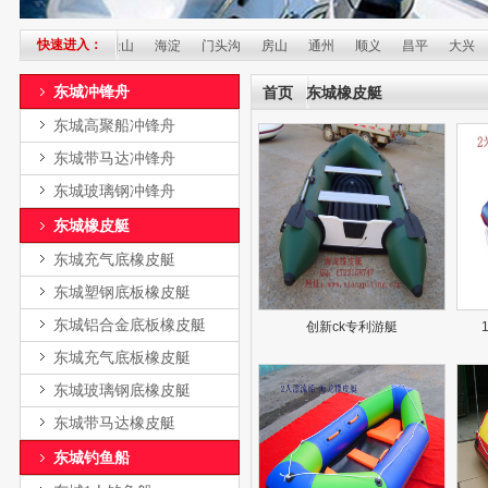
快速进入：
丰台
石景山
海淀
门头沟
房山
通州
顺义
昌平
大兴
怀
东城冲锋舟
首页
东城橡皮艇
东城高聚船冲锋舟
东城带马达冲锋舟
东城玻璃钢冲锋舟
东城橡皮艇
东城充气底橡皮艇
东城塑钢底板橡皮艇
东城铝合金底板橡皮艇
创新ck专利游艇
东城充气底板橡皮艇
东城玻璃钢底橡皮艇
东城带马达橡皮艇
东城钓鱼船