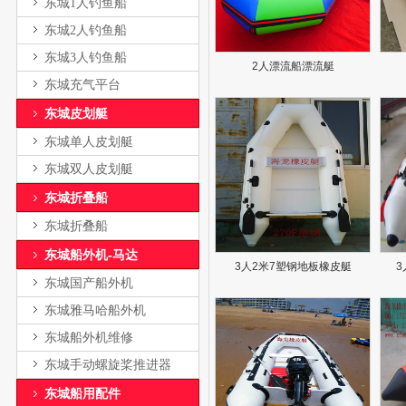
东城1人钓鱼船
东城2人钓鱼船
东城3人钓鱼船
2人漂流船漂流艇
东城充气平台
东城皮划艇
东城单人皮划艇
东城双人皮划艇
东城折叠船
东城折叠船
东城船外机-马达
3人2米7塑钢地板橡皮艇
3
东城国产船外机
东城雅马哈船外机
东城船外机维修
东城手动螺旋桨推进器
东城船用配件