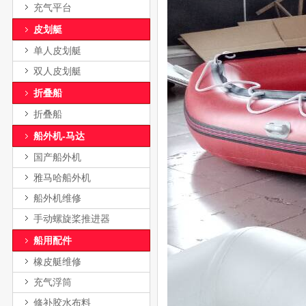
充气平台
皮划艇
单人皮划艇
双人皮划艇
折叠船
折叠船
船外机-马达
国产船外机
雅马哈船外机
船外机维修
手动螺旋桨推进器
船用配件
橡皮艇维修
充气浮筒
修补胶水布料