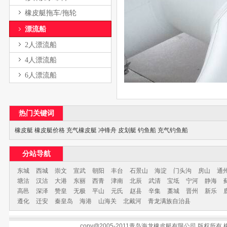
橡皮艇拖车/拖轮
漂流船
2人漂流船
4人漂流船
6人漂流船
热门关键词
橡皮艇
橡皮艇价格
充气橡皮艇
冲锋舟
皮划艇
钓鱼船
充气钓鱼船
分站导航
东城
西城
崇文
宣武
朝阳
丰台
石景山
海淀
门头沟
房山
通
塘沽
汉沽
大港
东丽
西青
津南
北辰
武清
宝坻
宁河
静海
高邑
深泽
赞皇
无极
平山
元氏
赵县
辛集
藁城
晋州
新乐
遵化
迁安
秦皇岛
海港
山海关
北戴河
青龙满族自治县
copy@2005-2011青岛海龙橡皮艇有限公司 版权所有