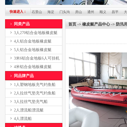
快速进入：
阳
丰台
石景山
海淀
门头沟
房山
通州
顺义
昌平
大兴
同类产品
首页
->
橡皮艇产品中心
-> 防
3人270铝合金地板橡皮艇
4人铝合金地板橡皮艇
5人铝合金地板橡皮艇
3米6铝合金地板6人可挂机
橡皮艇
4米铝合金地板橡皮艇
同品牌产品
1人塑钢地板充气钓鱼船
2人拉丝气垫充气钓鱼船
3人拉丝气垫充气船
2人漂流船漂流艇
4人漂流船