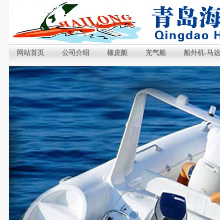
网站首页
公司介绍
橡皮艇
充气船
船外机-马