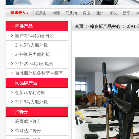
快速进入：
朝阳
丰台
石景山
海淀
门头沟
房山
通州
顺义
昌平
大兴
同类产品
首页
->
橡皮艇产品中心
-> 2冲
国产2冲4马力船外机
2冲15马力船外机
2冲程6马力船外机
2冲程9.8马力船尾机
百胜船外机各种型号都有
同品牌产品
创新ck专利游艇
2冲15马力船外机
冲锋舟
高聚船冲锋舟
带马达冲锋舟