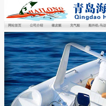
网站首页
公司介绍
橡皮艇
充气船
船外机-马