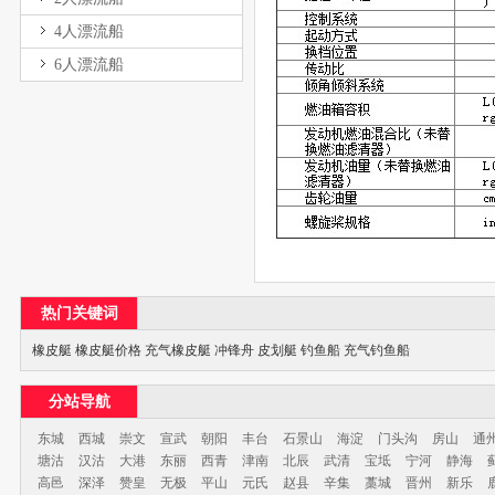
4人漂流船
6人漂流船
热门关键词
橡皮艇
橡皮艇价格
充气橡皮艇
冲锋舟
皮划艇
钓鱼船
充气钓鱼船
分站导航
东城
西城
崇文
宣武
朝阳
丰台
石景山
海淀
门头沟
房山
通
塘沽
汉沽
大港
东丽
西青
津南
北辰
武清
宝坻
宁河
静海
高邑
深泽
赞皇
无极
平山
元氏
赵县
辛集
藁城
晋州
新乐