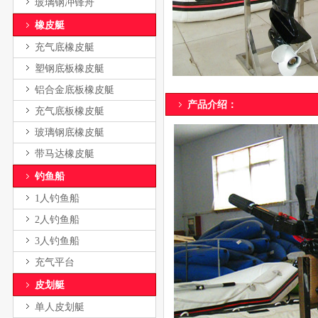
玻璃钢冲锋舟
橡皮艇
充气底橡皮艇
塑钢底板橡皮艇
铝合金底板橡皮艇
产品介绍： 电话：136-16
充气底板橡皮艇
玻璃钢底橡皮艇
带马达橡皮艇
钓鱼船
1人钓鱼船
2人钓鱼船
3人钓鱼船
充气平台
皮划艇
单人皮划艇