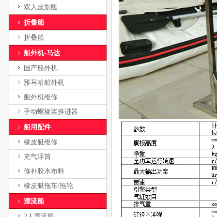
双人皮划艇
折叠船
折叠船
船外机-马达
国产船外机
雅马哈船外机
船外机维修
手动螺旋桨推进器
船用配件
橡皮艇维修
充气浮筒
修补胶水布料
橡皮艇拖车/拖轮
漂流船
2人漂流船