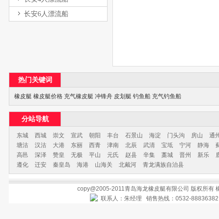
长安6人漂流船
热门关键词
橡皮艇
橡皮艇价格
充气橡皮艇
冲锋舟
皮划艇
钓鱼船
充气钓鱼船
分站导航
东城
西城
崇文
宣武
朝阳
丰台
石景山
海淀
门头沟
房山
通
塘沽
汉沽
大港
东丽
西青
津南
北辰
武清
宝坻
宁河
静海
高邑
深泽
赞皇
无极
平山
元氏
赵县
辛集
藁城
晋州
新乐
遵化
迁安
秦皇岛
海港
山海关
北戴河
青龙满族自治县
copy@2005-2011青岛海龙橡皮艇有限公司 版权所有
联系人：朱经理 销售热线：0532-888363