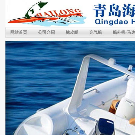
网站首页
公司介绍
橡皮艇
充气船
船外机-马