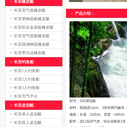
长安橡皮艇
长安充气底橡皮艇
产品介绍： 电话：136-16
长安塑钢底板橡皮艇
长安铝合金底板橡皮艇
长安充气底板橡皮艇
长安玻璃钢底橡皮艇
长安带马达橡皮艇
长安钓鱼船
长安1人钓鱼船
长安2人钓鱼船
长安3人钓鱼船
长安充气平台
型号：320漂流船
长安皮划艇
材料：韩国进口pvc，3层夹网汽艇布
长安单人皮划艇
规格：长度：320cm、宽度：180cm、
配件：进口拉丝气垫，铝合金船桨2支
长安双人皮划艇