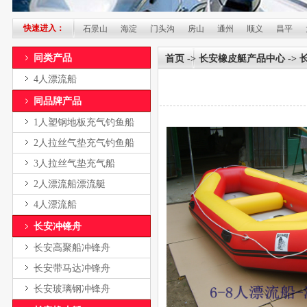
快速进入：
朝阳
丰台
石景山
海淀
门头沟
房山
通州
顺义
昌平
大兴
同类产品
首页
->
长安橡皮艇产品中心
->
4人漂流船
同品牌产品
1人塑钢地板充气钓鱼船
2人拉丝气垫充气钓鱼船
3人拉丝气垫充气船
2人漂流船漂流艇
4人漂流船
长安冲锋舟
长安高聚船冲锋舟
长安带马达冲锋舟
长安玻璃钢冲锋舟