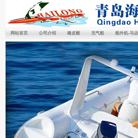
网站首页
公司介绍
橡皮艇
充气船
船外机-马