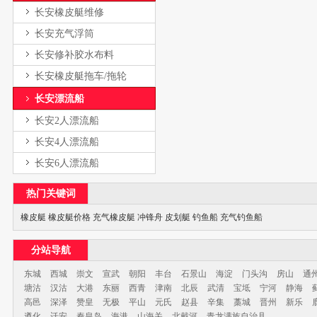
长安橡皮艇维修
长安充气浮筒
长安修补胶水布料
长安橡皮艇拖车/拖轮
长安漂流船
长安2人漂流船
长安4人漂流船
长安6人漂流船
热门关键词
橡皮艇
橡皮艇价格
充气橡皮艇
冲锋舟
皮划艇
钓鱼船
充气钓鱼船
分站导航
东城
西城
崇文
宣武
朝阳
丰台
石景山
海淀
门头沟
房山
通
塘沽
汉沽
大港
东丽
西青
津南
北辰
武清
宝坻
宁河
静海
高邑
深泽
赞皇
无极
平山
元氏
赵县
辛集
藁城
晋州
新乐
遵化
迁安
秦皇岛
海港
山海关
北戴河
青龙满族自治县