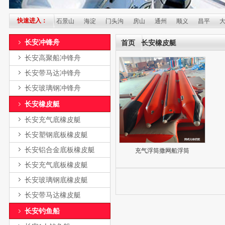
快速进入：
朝阳
丰台
石景山
海淀
门头沟
房山
通州
顺义
昌平
大兴
长安冲锋舟
首页
长安橡皮艇
长安高聚船冲锋舟
长安带马达冲锋舟
长安玻璃钢冲锋舟
长安橡皮艇
长安充气底橡皮艇
长安塑钢底板橡皮艇
长安铝合金底板橡皮艇
充气浮筒撒网船浮筒
长安充气底板橡皮艇
长安玻璃钢底橡皮艇
长安带马达橡皮艇
长安钓鱼船