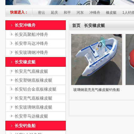
快速进入：
兴
怀柔
平谷
密云
延庆
和平
河东
冲锋舟
橡皮艇
1人钓鱼船
长安冲锋舟
首页
长安橡皮艇
长安高聚船冲锋舟
长安带马达冲锋舟
长安玻璃钢冲锋舟
长安橡皮艇
长安充气底橡皮艇
长安塑钢底板橡皮艇
长安铝合金底板橡皮艇
玻璃钢底壳充气橡皮艇钓鱼船
长安充气底板橡皮艇
长安玻璃钢底橡皮艇
长安带马达橡皮艇
长安钓鱼船