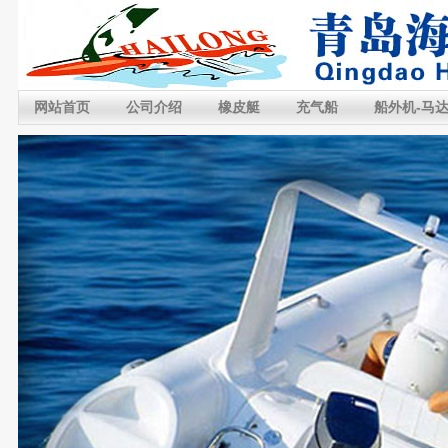
网站首页
公司介绍
橡皮艇
充气船
船外机-马