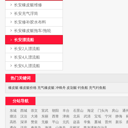
长安橡皮艇维修
长安充气浮筒
长安修补胶水布料
长安橡皮艇拖车/拖轮
长安漂流船
长安2人漂流船
长安4人漂流船
长安6人漂流船
热门关键词
橡皮艇
橡皮艇价格
充气橡皮艇
冲锋舟
皮划艇
钓鱼船
充气钓鱼船
分站导航
东城
西城
崇文
宣武
朝阳
丰台
石景山
海淀
门头沟
房山
通
塘沽
汉沽
大港
东丽
西青
津南
北辰
武清
宝坻
宁河
静海
高邑
深泽
赞皇
无极
平山
元氏
赵县
辛集
藁城
晋州
新乐
遵化
迁安
秦皇岛
海港
山海关
北戴河
青龙满族自治县