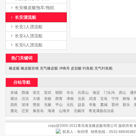
长安橡皮艇拖车/拖轮
长安漂流船
长安2人漂流船
长安4人漂流船
长安6人漂流船
热门关键词
橡皮艇
橡皮艇价格
充气橡皮艇
冲锋舟
皮划艇
钓鱼船
充气钓鱼船
分站导航
东城
西城
崇文
宣武
朝阳
丰台
石景山
海淀
门头沟
房山
通
塘沽
汉沽
大港
东丽
西青
津南
北辰
武清
宝坻
宁河
静海
高邑
深泽
赞皇
无极
平山
元氏
赵县
辛集
藁城
晋州
新乐
遵化
迁安
秦皇岛
海港
山海关
北戴河
青龙满族自治县
copy@2005-2011青岛海龙橡皮艇有限公司 版权所有
联系人：朱经理 销售热线：0532-888363