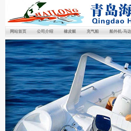
网站首页
公司介绍
橡皮艇
充气船
船外机-马