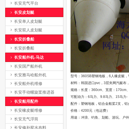
长安充气平台
长安皮划艇
长安单人皮划艇
长安双人皮划艇
长安折叠船
长安折叠船
长安船外机-马达
长安国产船外机
长安雅马哈船外机
型号：360SB塑钢地板，6人橡皮艇
材料：韩国进口pvc，3层夹网汽艇布
长安船外机维修
规格：长度：360cm、宽度：170cm、
长安手动螺旋桨推进器
可配动力：6马力、9.8马力、15马力-
长安船用配件
配件：塑钢地板，铝合金船桨2支，铝
长安橡皮艇维修
价格：4200元（包运费）
用途：冲浪、钓鱼、划船、游玩、户
长安充气浮筒
长安修补胶水布料