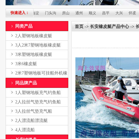
快速进入：
台
石景山
海淀
门头沟
房山
通州
顺义
昌平
大兴
怀柔
平
同类产品
首页
->
长安橡皮艇产品中心
->
2人塑钢地板橡皮艇
3人2米7塑钢地板橡皮艇
3米塑钢地板橡皮艇
3米6橡皮艇
2米7塑钢地板可挂船外机橡
皮艇
同品牌产品
1人塑钢地板充气钓鱼船
2人拉丝气垫充气钓鱼船
3人拉丝气垫充气船
2人漂流船漂流艇
4人漂流船