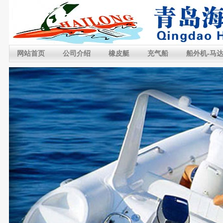
网站首页
公司介绍
橡皮艇
充气船
船外机-马