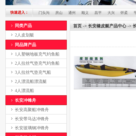
快速进入：
石景山
海淀
门头沟
房山
通州
顺义
昌平
大兴
怀柔
平谷
同类产品
首页
->
长安橡皮艇产品中心
->
2人皮划艇
同品牌产品
1人塑钢地板充气钓鱼船
2人拉丝气垫充气钓鱼船
3人拉丝气垫充气船
2人漂流船漂流艇
4人漂流船
长安冲锋舟
长安高聚船冲锋舟
长安带马达冲锋舟
长安玻璃钢冲锋舟