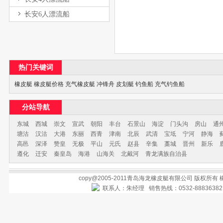
长安6人漂流船
热门关键词
橡皮艇
橡皮艇价格
充气橡皮艇
冲锋舟
皮划艇
钓鱼船
充气钓鱼船
分站导航
东城
西城
崇文
宣武
朝阳
丰台
石景山
海淀
门头沟
房山
通
塘沽
汉沽
大港
东丽
西青
津南
北辰
武清
宝坻
宁河
静海
高邑
深泽
赞皇
无极
平山
元氏
赵县
辛集
藁城
晋州
新乐
遵化
迁安
秦皇岛
海港
山海关
北戴河
青龙满族自治县
copy@2005-2011青岛海龙橡皮艇有限公司 版权所有
联系人：朱经理 销售热线：0532-888363