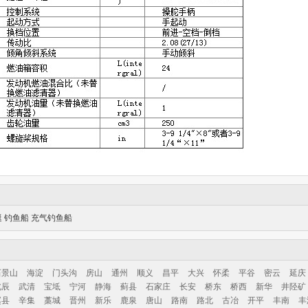
艇
钓鱼船
充气钓鱼船
石景山
海淀
门头沟
房山
通州
顺义
昌平
大兴
怀柔
平谷
密云
延庆
北辰
武清
宝坻
宁河
静海
蓟县
石家庄
长安
桥东
桥西
新华
井陉矿
赵县
辛集
藁城
晋州
新乐
鹿泉
唐山
路南
路北
古冶
开平
丰南
丰