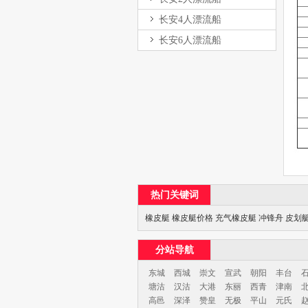
长安4人漂流船
长安6人漂流船
热门关键词
橡皮艇
橡皮艇价格
充气橡皮艇
冲锋舟
皮划
分站导航
东城
西城
崇文
宣武
朝阳
丰台
塘沽
汉沽
大港
东丽
西青
津南
高邑
深泽
赞皇
无极
平山
元氏