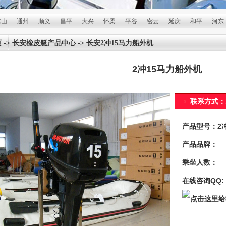
州
顺义
昌平
大兴
怀柔
平谷
密云
延庆
和平
河东
冲锋
页
->
长安橡皮艇产品中心
-> 长安2冲15马力船外机
2冲15马力船外机
联系方式：13
产品型号：2
产品品牌：
乘坐人数：
在线咨询QQ