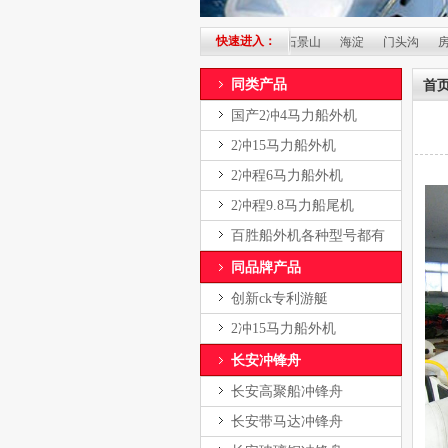
快速进入：
城
西城
崇文
宣武
朝阳
丰台
石景山
海淀
门头沟
房山
通
同类产品
首
国产2冲4马力船外机
2冲15马力船外机
2冲程6马力船外机
2冲程9.8马力船尾机
百胜船外机各种型号都有
同品牌产品
创新ck专利游艇
2冲15马力船外机
长安冲锋舟
长安高聚船冲锋舟
长安带马达冲锋舟