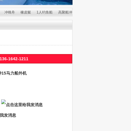
舟
橡皮艇
1人钓鱼船
高聚船冲锋舟
带马达冲锋舟
钓鱼船
2人钓鱼船
6-1642-1211
冲15马力船外机
: