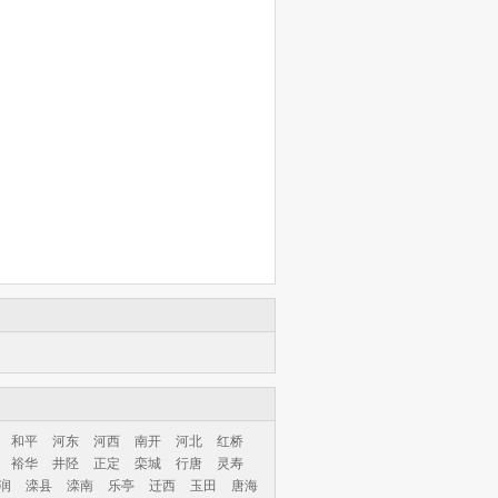
和平
河东
河西
南开
河北
红桥
裕华
井陉
正定
栾城
行唐
灵寿
润
滦县
滦南
乐亭
迁西
玉田
唐海